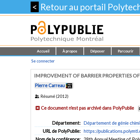
<
Retour au portail Polyte
Accueil
À propos
Déposer
Parcourir
Se connecter
IMPROVEMENT OF BARRIER PROPERTIES OF
Pierre Carreau
Résumé (2012)
Ce document n'est pas archivé dans PolyPublie
Département:
Département de génie chim
URL de PolyPublie:
https://publications.polymtl
Nom de la conférence:
28th Annual Meeting of Pol