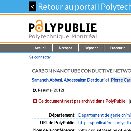
<
Retour au portail Polyte
Accueil
À propos
Déposer
Parcourir
Se connecter
CARBON NANOTUBE CONDUCTIVE NETWORK
Samaneh Abbasi
,
Abdessalem Derdouri
et
Pierre Car
Résumé (2012)
Ce document n'est pas archivé dans PolyPublie
Département:
Département de génie chim
URL de PolyPublie:
https://publications.polymtl
Nom de la conférence:
28th Annual Meeting of Pol