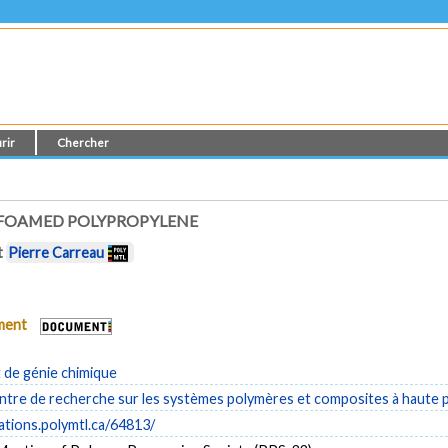
rir
Chercher
 FOAMED POLYPROPYLENE
t
Pierre Carreau
ument
de génie chimique
tre de recherche sur les systèmes polymères et composites à haute
cations.polymtl.ca/64813/