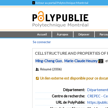
<
Retour au portail Polytechnique Montréal
Accueil
À propos
Déposer
Parcou
Se connecter
CELL STRUCTURE AND PROPERTIES OF
Ming-Cheng Guo
,
Marie-Claude Heuzey
e
Résumé (2006)
Un lien externe est disponible pour ce doc
Département:
Département 
Centre de recherche:
CREPEC - Cen
URL de PolyPublie:
https://publi