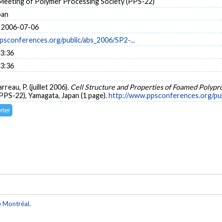
Meeting of Polymer Processing Society (PPS-22)
pan
 2006-07-06
psconferences.org/public/abs_2006/SP2-...
13:36
13:36
reau, P. (juillet 2006).
Cell Structure and Properties of Foamed Polyp
PPS-22), Yamagata, Japan (1 page).
http://www.ppsconferences.org/pu
e Montréal
.