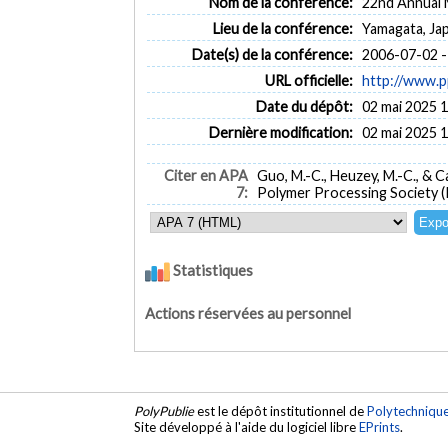
Nom de la conférence:
22nd Annual 
Lieu de la conférence:
Yamagata, Ja
Date(s) de la conférence:
2006-07-02 -
URL officielle:
http://www.p
Date du dépôt:
02 mai 2025 
Dernière modification:
02 mai 2025 
Citer en APA
Guo, M.-C., Heuzey, M.-C., & Car
7:
Polymer Processing Society (
Statistiques
Actions réservées au personnel
PolyPublie
est le dépôt institutionnel de
Polytechniqu
Site développé à l'aide du logiciel libre
EPrints
.