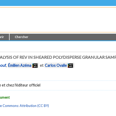
rir
Chercher
YSIS OF REV IN SHEARED POLYDISPERSE GRANULAR SAM
nouf
,
Émilien Azéma
et
Carlos Ovalle
t chez l'éditeur officiel
ocument
ve Commons: Attribution (CC BY)