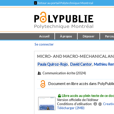
<
Retour au portail Polytechnique Montréal
Accueil
À propos
Déposer
Parcou
Se connecter
MICRO- AND MACRO-MECHANICAL ANAL
Paula Quiroz-Rojo
,
David Cantor
,
Mathieu Re
Communication écrite (2024)
Document en libre accès dans PolyPublie e
Libre accès au plein texte de ce d
Version officielle de l'éditeur
Conditions d'utilisation:
Creati
Télécharger (2MB)