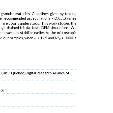
ranular materials. Guidelines given by testing
The recommended aspect ratio (a = D/dₘₐₓ) varies
ion are poorly understood. This work studies the
ough drained triaxial tests DEM simulations. We
ed samples stabilize earlier. At the microscopic
for our samples, when α > 12.5 and N*ₚ > 3000, a
lcul Québec, Digital Research Alliance of
2024)