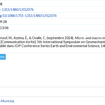
ng
5-1315/1480/1/012076
org/10.1088/1755-1315/1480/1/012076
09:28
 13:06
enouf, M., Azéma, É., & Ovalle, C. (septembre 2024).
Micro- and macro-mec
s
[Communication écrite]. 5th International Symposium on Geomechani
Publié dans IOP Conference Series Earth and Environmental Science, 1
e Montréal
.