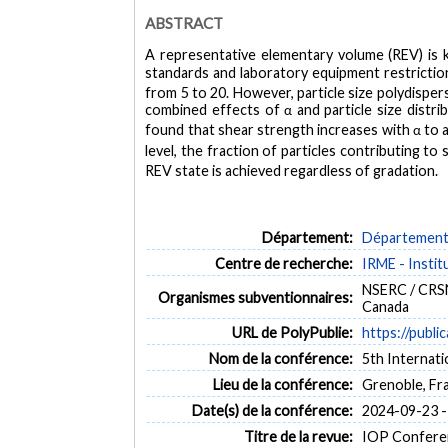
ABSTRACT
A representative elementary volume (REV) is k
standards and laboratory equipment restrictions
from 5 to 20. However, particle size polydisper
combined effects of α and particle size distri
found that shear strength increases with α to a
level, the fraction of particles contributing t
REV state is achieved regardless of gradation.
Département:
Département d
Centre de recherche:
IRME - Insti
NSERC / CRSN
Organismes subventionnaires:
Canada
URL de PolyPublie:
https://publi
Nom de la conférence:
5th Internat
Lieu de la conférence:
Grenoble, Fr
Date(s) de la conférence:
2024-09-23 -
Titre de la revue:
IOP Conferenc