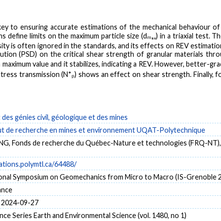
ey to ensuring accurate estimations of the mechanical behaviour of g
 define limits on the maximum particle size (dₘₐₓ) in a triaxial test. 
sity is often ignored in the standards, and its effects on REV estimat
bution (PSD) on the critical shear strength of granular materials thr
 maximum value and it stabilizes, indicating a REV. However, better-grad
o stress transmission (N*ₚ) shows an effect on shear strength. Finally, 
es génies civil, géologique et des mines
tut de recherche en mines et environnement UQAT-Polytechnique
G, Fonds de recherche du Québec-Nature et technologies (FRQ-NT), Ca
cations.polymtl.ca/64488/
ional Symposium on Geomechanics from Micro to Macro (IS-Grenoble 
ance
 2024-09-27
e Series Earth and Environmental Science (vol. 1480, no 1)