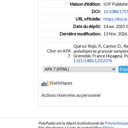
Maison d'édition:
IOP Publishi
DOI:
10.1088/175
URL officielle:
https://doi.
Date du dépôt:
14 avr. 2025 
Dernière modification:
13 févr. 2026
Quiroz-Rojo, P., Cantor, D., R
Citer en APA
polydisperse granular sample
7:
Grenoble, France (4 pages). 
1315/1480/1/012076
Statistiques
Actions réservées au personnel
PolyPublie
est le dépôt institutionnel de
Polytechniqu
Site développé à l'aide du logiciel libre
EPrints
.