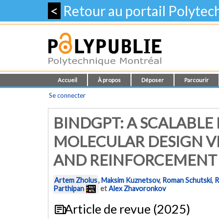
<
Retour au portail Polyte
Accueil
À propos
Déposer
Parcourir
Se connecter
BINDGPT: A SCALABL
MOLECULAR DESIGN V
AND REINFORCEMENT
Artem Zholus
,
Maksim Kuznetsov
,
Roman Schutski
,
R
Parthipan
et
Alex Zhavoronkov
Article de revue (2025)