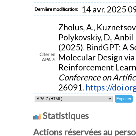
14 avr. 2025 0
Dernière modification:
Zholus, A., Kuznetsov,
Polykovskiy, D., Anbil
(2025). BindGPT: A S
Citer en
Molecular Design vi
APA 7:
Reinforcement Learn
Conference on Artifici
26091.
https://doi.o
Statistiques
Actions réservées au pers