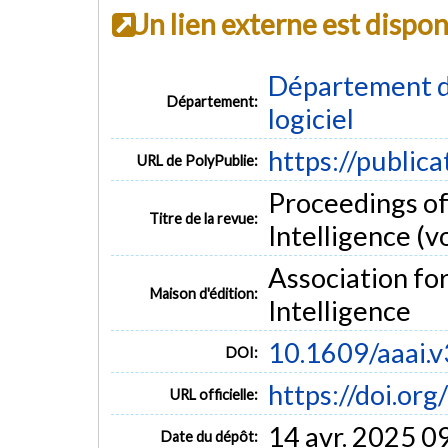
Un lien externe est dispo
Département de
Département:
logiciel
https://public
URL de PolyPublie:
Proceedings of
Titre de la revue:
Intelligence (vo
Association fo
Maison d'édition:
Intelligence
10.1609/aaai.
DOI:
https://doi.or
URL officielle:
14 avr. 2025 0
Date du dépôt: