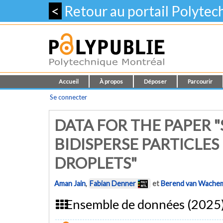
<
Retour au portail Polyte
Accueil
À propos
Déposer
Parcourir
Se connecter
DATA FOR THE PAPER 
BIDISPERSE PARTICLES
DROPLETS"
Aman Jain
,
Fabian Denner
et
Berend van Wache
Ensemble de données (2025