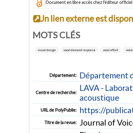
Document en libre accès chez l'éditeur officiel
Un lien externe est dispo
MOTS CLÉS
visual design
vocal demand response
vocal effort
voice
Département d
Département:
LAVA - Laborato
Centre de recherche:
acoustique
https://public
URL de PolyPublie:
Journal of Voi
Titre de la revue: