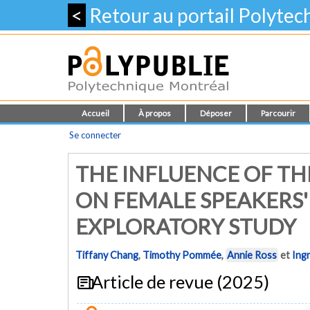
<
Retour au portail Polyte
Accueil
À propos
Déposer
Parcourir
Se connecter
THE INFLUENCE OF THE
ON FEMALE SPEAKERS'
EXPLORATORY STUDY
Tiffany Chang
,
Timothy Pommée
,
Annie Ross
et
Ing
Article de revue (2025)