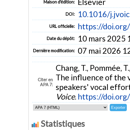
Elsevier
Maison d'édition:
10.1016/j.jvoi
DOI:
https://doi.or
URL officielle:
10 mars 2025 
Date du dépôt:
07 mai 2026 1
Dernière modification:
Chang, T., Pommée, T.,
The influence of the 
Citer en
APA 7:
speakers' vocal effor
Voice
.
https://doi.or
Statistiques