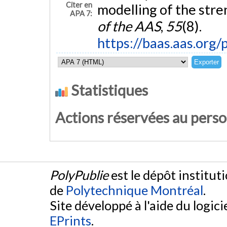
Citer en
modelling of the stren
APA 7:
of the AAS
,
55
(8).
https://baas.aas.or
Statistiques
Actions réservées au pers
PolyPublie
est le dépôt institut
de
Polytechnique Montréal
.
Site développé à l'aide du logicie
EPrints
.