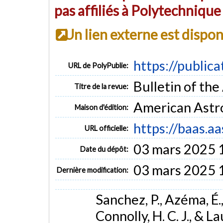
pas affiliés à Polytechniqu
Un lien externe est dispo
https://public
URL de PolyPublie:
Bulletin of the 
Titre de la revue:
American Astr
Maison d'édition:
https://baas.
URL officielle:
03 mars 2025 
Date du dépôt:
03 mars 2025 
Dernière modification:
Sanchez, P., Azéma, É.,
Connolly, H. C. J., & L