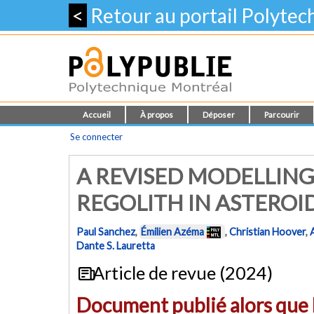
<
Retour au portail Polyte
Accueil
À propos
Déposer
Parcourir
Se connecter
A REVISED MODELLING
REGOLITH IN ASTEROI
Paul Sanchez
,
Émilien Azéma
,
Christian Hoover
,
Dante S. Lauretta
Article de revue (2024)
Document publié alors que l