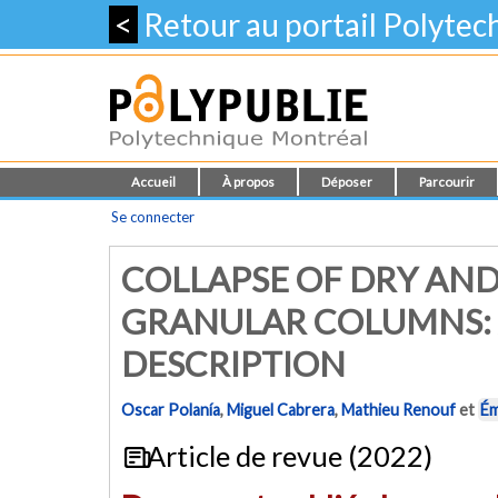
<
Retour au portail Polyte
Accueil
À propos
Déposer
Parcourir
Se connecter
COLLAPSE OF DRY AND
GRANULAR COLUMNS: 
DESCRIPTION
Oscar Polanía
,
Miguel Cabrera
,
Mathieu Renouf
et
Ém
Article de revue (2022)