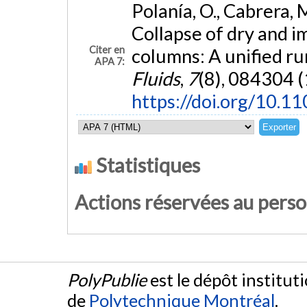
Polanía, O., Cabrera, 
Collapse of dry and 
Citer en
columns: A unified ru
APA 7:
Fluids
,
7
(8), 084304 (
https://doi.org/10.1
Statistiques
Actions réservées au pers
PolyPublie
est le dépôt institut
de
Polytechnique Montréal
.