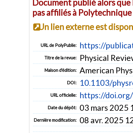
Document publié alors que l
pas affiliés à Polytechniqu
Un lien externe est dispo
https://public
URL de PolyPublie:
Physical Review 
Titre de la revue:
American Physi
Maison d'édition:
10.1103/physr
DOI:
https://doi.or
URL officielle:
03 mars 2025 
Date du dépôt:
08 avr. 2025 1
Dernière modification: