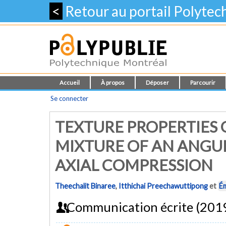
<
Retour au portail Polyte
Accueil
À propos
Déposer
Parcourir
Se connecter
TEXTURE PROPERTIES 
MIXTURE OF AN ANGUL
AXIAL COMPRESSION
Theechalit Binaree
,
Itthichai Preechawuttipong
et
Ém
Communication écrite (201