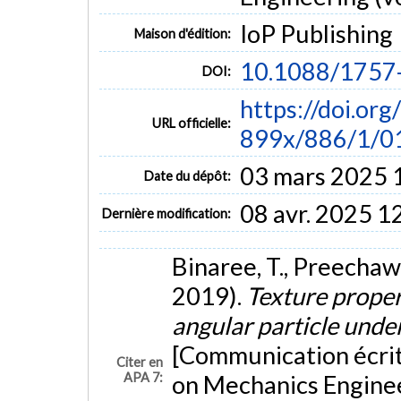
IoP Publishing
Maison d'édition:
10.1088/1757
DOI:
https://doi.or
URL officielle:
899x/886/1/0
03 mars 2025 
Date du dépôt:
08 avr. 2025 1
Dernière modification:
Binaree, T., Preechaw
2019).
Texture proper
angular particle unde
[Communication écrit
Citer en
APA 7:
on Mechanics Engine