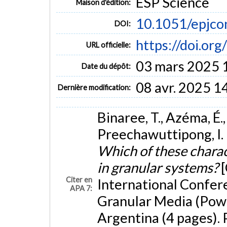
ESP Science
Maison d'édition:
10.1051/epjc
DOI:
https://doi.o
URL officielle:
03 mars 2025 
Date du dépôt:
08 avr. 2025 1
Dernière modification:
Binaree, T., Azéma, É.,
Preechawuttipong, I. 
Which of these charac
in granular systems?
Citer en
International Confe
APA 7:
Granular Media (Powd
Argentina (4 pages).