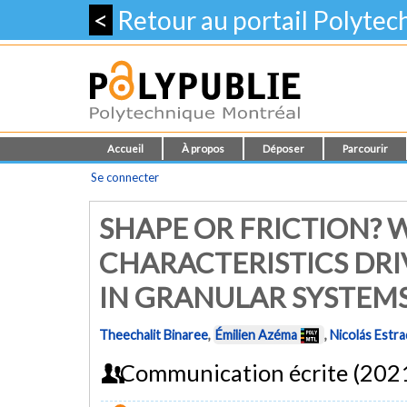
<
Retour au portail Polyte
Accueil
À propos
Déposer
Parcourir
Se connecter
SHAPE OR FRICTION? 
CHARACTERISTICS DRI
IN GRANULAR SYSTEM
Theechalit Binaree
,
Émilien Azéma
,
Nicolás Estra
Communication écrite (202