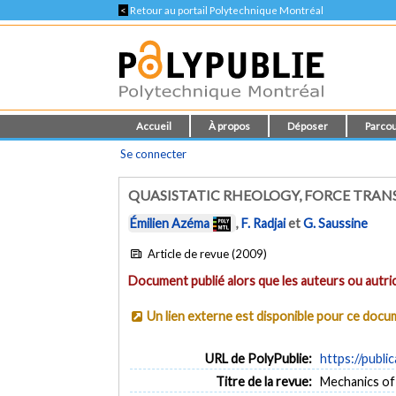
<
Retour au portail Polytechnique Montréal
Accueil
À propos
Déposer
Parcou
Se connecter
QUASISTATIC RHEOLOGY, FORCE TRANS
Émilien Azéma
,
F. Radjai
et
G. Saussine
Article de revue (2009)
Document publié alors que les auteurs ou autric
Un lien externe est disponible pour ce doc
URL de PolyPublie:
https://publi
Titre de la revue:
Mechanics of M