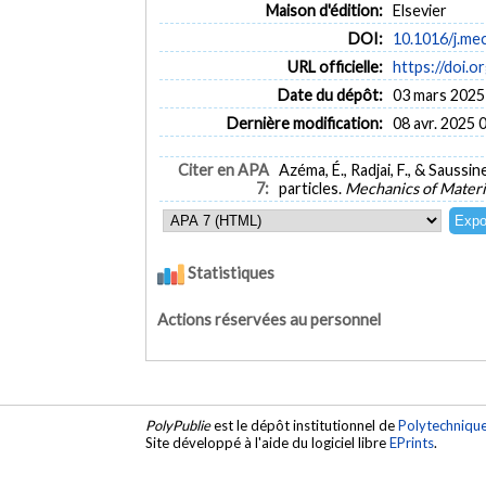
Maison d'édition:
Elsevier
DOI:
10.1016/j.me
URL officielle:
https://doi.
Date du dépôt:
03 mars 2025
Dernière modification:
08 avr. 2025 
Citer en APA
Azéma, É., Radjai, F., & Saussi
7:
particles.
Mechanics of Materi
Statistiques
Actions réservées au personnel
PolyPublie
est le dépôt institutionnel de
Polytechniqu
Site développé à l'aide du logiciel libre
EPrints
.