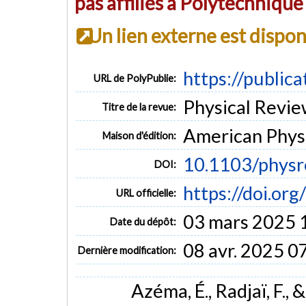
pas affiliés à Polytechniqu
Un lien externe est dispo
https://public
URL de PolyPublie:
Physical Review
Titre de la revue:
American Physi
Maison d'édition:
10.1103/physr
DOI:
https://doi.or
URL officielle:
03 mars 2025 
Date du dépôt:
08 avr. 2025 0
Dernière modification:
Azéma, É., Radjaï, F., 