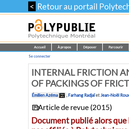
<
Retour au portail Polyte
Accueil
À propos
Déposer
Parcourir
Se connecter
INTERNAL FRICTION A
OF PACKINGS OF FRIC
Émilien Azéma
,
Farhang Radjaï
et
Jean-Noël Rou
Article de revue (2015)
Document publié alors que l