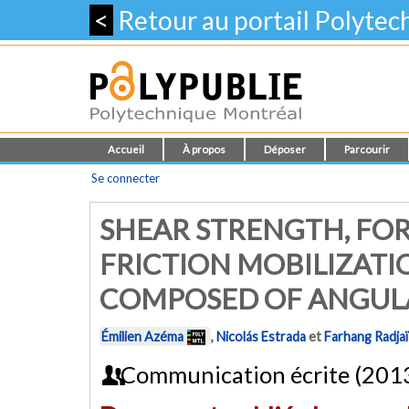
<
Retour au portail Polyte
Accueil
À propos
Déposer
Parcourir
Se connecter
SHEAR STRENGTH, FOR
FRICTION MOBILIZATI
COMPOSED OF ANGULA
Émilien Azéma
,
Nicolás Estrada
et
Farhang Radjaï
Communication écrite (201