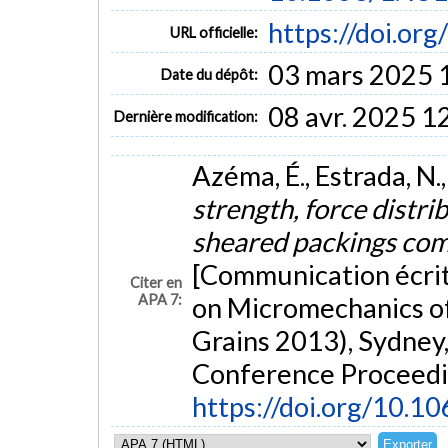
https://doi.or
URL officielle:
03 mars 2025 
Date du dépôt:
08 avr. 2025 1
Dernière modification:
Azéma, É., Estrada, N.,
strength, force distri
sheared packings com
[Communication écrit
Citer en
APA 7:
on Micromechanics o
Grains 2013), Sydney,
Conference Proceedi
https://doi.org/10.