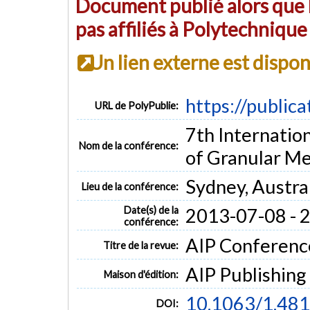
Document publié alors que l
pas affiliés à Polytechniqu
Un lien externe est dispo
https://public
URL de PolyPublie:
7th Internatio
Nom de la conférence:
of Granular Me
Sydney, Austra
Lieu de la conférence:
Date(s) de la
2013-07-08 - 
conférence:
AIP Conference
Titre de la revue:
AIP Publishing
Maison d'édition:
10.1063/1.48
DOI: