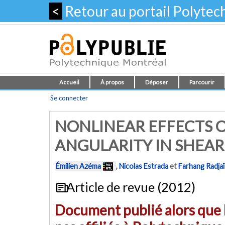
<
Retour au portail Polyte
Accueil
À propos
Déposer
Parcourir
Se connecter
NONLINEAR EFFECTS O
ANGULARITY IN SHEA
Émilien Azéma
,
Nicolas Estrada
et
Farhang Radjaï
Article de revue (2012)
Document publié alors que l