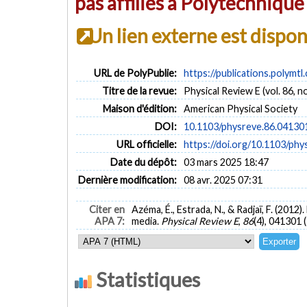
pas affiliés à Polytechniqu
Un lien externe est dispo
URL de PolyPublie:
https://publications.polymtl
Titre de la revue:
Physical Review E (vol. 86, no
Maison d'édition:
American Physical Society
DOI:
10.1103/physreve.86.04130
URL officielle:
https://doi.org/10.1103/ph
Date du dépôt:
03 mars 2025 18:47
Dernière modification:
08 avr. 2025 07:31
Citer en
Azéma, É., Estrada, N., & Radjaï, F. (2012
APA 7:
media.
Physical Review E
,
86
(4), 041301 
Statistiques