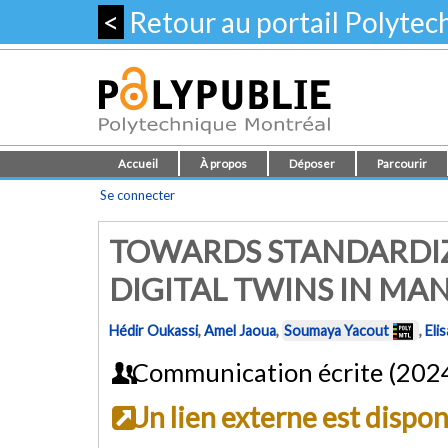
<
Retour au portail Polyte
Accueil
À propos
Déposer
Parcourir
Se connecter
TOWARDS STANDARDIZ
DIGITAL TWINS IN MA
Hédir Oukassi
,
Amel Jaoua
,
Soumaya Yacout
,
Eli
Communication écrite (202
Un lien externe est dispo