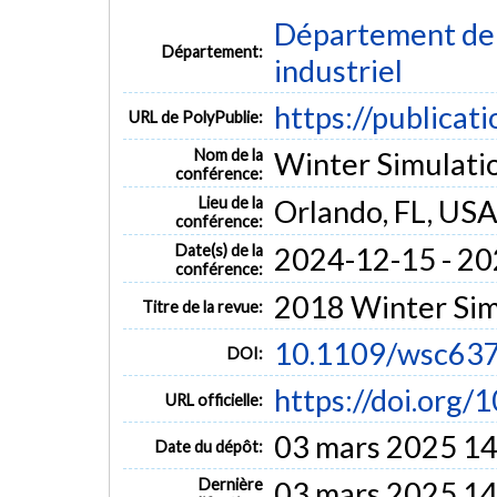
Département de 
Département:
industriel
https://publicat
URL de PolyPublie:
Nom de la
Winter Simulati
conférence:
Lieu de la
Orlando, FL, US
conférence:
Date(s) de la
2024-12-15 - 2
conférence:
2018 Winter Sim
Titre de la revue:
10.1109/wsc63
DOI:
https://doi.or
URL officielle:
03 mars 2025 14
Date du dépôt:
Dernière
03 mars 2025 14