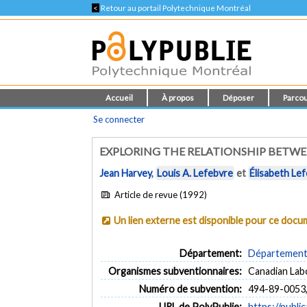
<
Retour au portail Polytechnique Montréal
Accueil
À propos
Déposer
Parcou
Se connecter
EXPLORING THE RELATIONSHIP BETW
Jean Harvey
,
Louis A. Lefebvre
et
Élisabeth Le
Article de revue (1992)
Un lien externe est disponible pour ce doc
Département:
Département 
Organismes subventionnaires:
Canadian Lab
Numéro de subvention:
494-89-0053
URL de PolyPublie:
https://publi