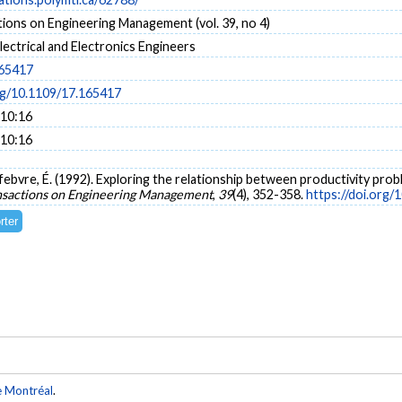
ions on Engineering Management (vol. 39, no 4)
Electrical and Electronics Engineers
165417
org/10.1109/17.165417
 10:16
 10:16
 Lefebvre, É. (1992). Exploring the relationship between productivity pr
nsactions on Engineering Management
,
39
(4), 352-358.
https://doi.org
e Montréal
.