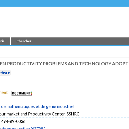
rir
Chercher
EEN PRODUCTIVITY PROBLEMS AND TECHNOLOGY ADOPT
febvre
ument
de mathématiques et de génie industriel
our market and Productivity Center, SSHRC
, 494-89-0036
cations.polymtl.ca/62788/