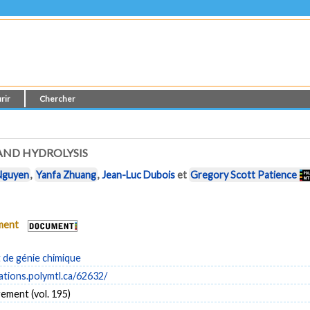
rir
Chercher
 AND HYDROLYSIS
Nguyen
,
Yanfa Zhuang
,
Jean-Luc Dubois
et
Gregory Scott Patience
ument
de génie chimique
cations.polymtl.ca/62632/
ment (vol. 195)