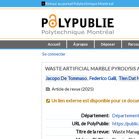
<
Retour au portail Polytechnique Montréal
Accueil
À propos
Déposer
Parcou
Se connecter
WASTE ARTIFICIAL MARBLE PYROLYSIS
Jacopo De Tommaso
,
Federico Galli
,
Tien Dat 
Article de revue (2025)
Un lien externe est disponible pour ce doc
Département:
Département 
URL de PolyPublie:
https://publi
Titre de la revue:
Waste Manage