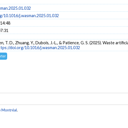
sman.2025.01.032
org/10.1016/j.wasman.2025.01.032
 14:48
07:31
n, T. D., Zhuang, Y., Dubois, J.-L., & Patience, G. S. (2025). Waste artific
ttps://doi.org/10.1016/j.wasman.2025.01.032
e Montréal
.