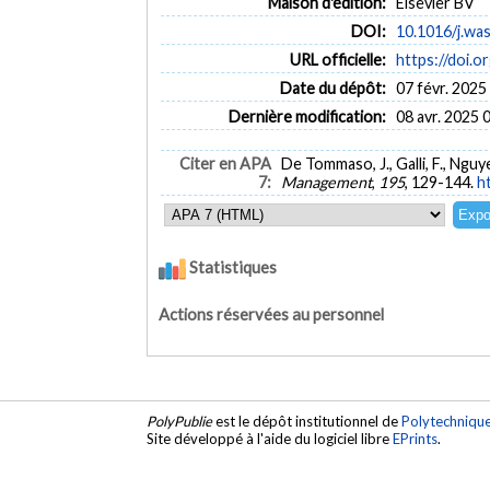
Maison d'édition:
Elsevier BV
DOI:
10.1016/j.wa
URL officielle:
https://doi.
Date du dépôt:
07 févr. 2025
Dernière modification:
08 avr. 2025 
Citer en APA
De Tommaso, J., Galli, F., Nguye
7:
Management
,
195
, 129-144.
h
Statistiques
Actions réservées au personnel
PolyPublie
est le dépôt institutionnel de
Polytechniqu
Site développé à l'aide du logiciel libre
EPrints
.