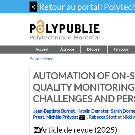
<
Retour au portail Polyte
Accueil
À propos
Déposer
Parcourir
Se connecter
AUTOMATION OF ON-S
QUALITY MONITORING 
CHALLENGES AND PER
Jean-Baptiste Burnet
,
Katalin Demeter
,
Sarah Dorne
Prest
,
Michèle Prévost
,
Rebecca Stott
et
Nikki 
Article de revue (2025)