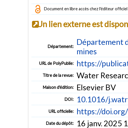
Document en libre accès chez l'éditeur officiel
Un lien externe est dispo
Département de
Département:
mines
https://public
URL de PolyPublie:
Water Resear
Titre de la revue:
Elsevier BV
Maison d'édition:
10.1016/j.wat
DOI:
https://doi.or
URL officielle:
16 janv. 2025 
Date du dépôt: