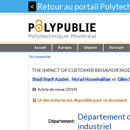
<
Retour au portail Polyte
Accueil
À propos
Déposer
Parcourir
Se connecter
THE IMPACT OF CUSTOMER BEHAVIOR MO
Shadi Sharif Azadeh
,
Morad Hosseinalifam
et
Gilles
Article de revue (2014)
Un lien externe est disponible pour ce document
Département d
Département:
industriel