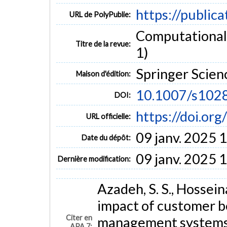
https://public
URL de PolyPublie:
Computational 
Titre de la revue:
1)
Springer Scie
Maison d'édition:
10.1007/s102
DOI:
https://doi.o
URL officielle:
09 janv. 2025 
Date du dépôt:
09 janv. 2025 
Dernière modification:
Azadeh, S. S., Hossein
impact of customer b
Citer en
management system
APA 7: