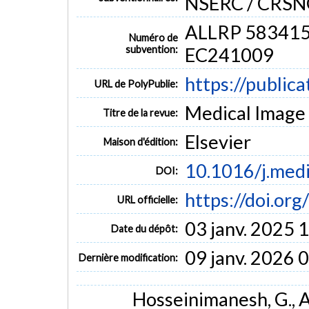
NSERC / CRSN
ALLRP 583415-
Numéro de
subvention:
EC241009
https://public
URL de PolyPublie:
Medical Image 
Titre de la revue:
Elsevier
Maison d'édition:
10.1016/j.med
DOI:
https://doi.or
URL officielle:
03 janv. 2025 
Date du dépôt:
09 janv. 2026 
Dernière modification:
Hosseinimanesh, G., Als