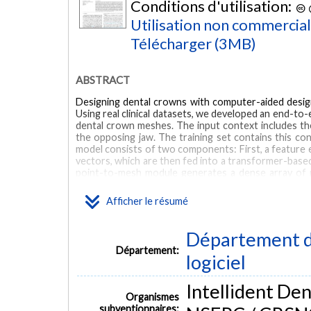
Conditions d'utilisation:
Utilisation non commercia
Télécharger (3MB)
ABSTRACT
Designing dental crowns with computer-aided design
Using real clinical datasets, we developed an end-to
dental crown meshes. The input context includes the
the opposing jaw. The training set contains this co
model consists of two components: First, a feature e
vectors, which are then fed into a transformer-base
point-to-mesh module generates a dense array of p
reconstruction method produces an accurate crown 
margin line loss; (2) a contrastive-based Chamfer di
Afficher le résumé
quality. We compare our method with our previous
testing confirms our method’s superiority, achieving
MSE compared to DMC. Margin line loss improves Cha
Département de
Département:
MOTS CLÉS
logiciel
dental crown generation
transformer
mesh completion
Intellident Den
Organismes
subventionnaires: