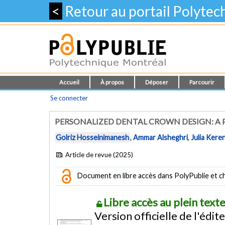
<
Retour au portail Polyte
Accueil
À propos
Déposer
Parcourir
Se connecter
PERSONALIZED DENTAL CROWN DESIGN: 
Golriz Hosseinimanesh
,
Ammar Alsheghri
,
Julia Kere
Article de revue (2025)
Document en libre accès dans PolyPublie et chez
Libre accès au plein tex
Version officielle de l'édit