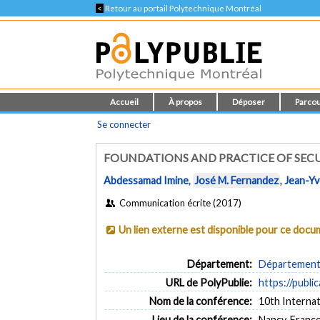
<
Retour au portail Polytechnique Montréal
Accueil
À propos
Déposer
Parcou
Se connecter
FOUNDATIONS AND PRACTICE OF SEC
Abdessamad Imine
,
José M. Fernandez
,
Jean-Yv
Communication écrite (2017)
Un lien externe est disponible pour ce doc
Département:
Département d
URL de PolyPublie:
https://publi
Nom de la conférence:
10th Interna
Lieu de la conférence:
Nancy, Franc