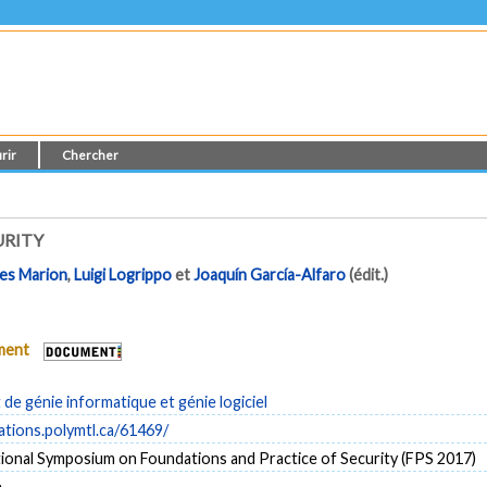
rir
Chercher
URITY
es Marion
,
Luigi Logrippo
et
Joaquín García-Alfaro
(édit.)
ument
e génie informatique et génie logiciel
cations.polymtl.ca/61469/
tional Symposium on Foundations and Practice of Security (FPS 2017)
e