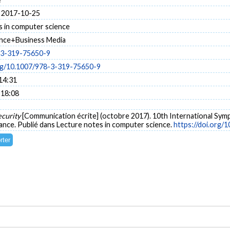
 2017-10-25
s in computer science
ence+Business Media
-3-319-75650-9
org/10.1007/978-3-319-75650-9
14:31
 18:08
ecurity
[Communication écrite] (octobre 2017). 10th International Sym
rance. Publié dans Lecture notes in computer science.
https://doi.org