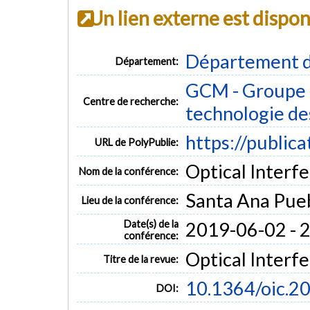
Un lien externe est dispo
Département d
Département:
GCM - Groupe 
Centre de recherche:
technologie de
https://public
URL de PolyPublie:
Optical Interf
Nom de la conférence:
Santa Ana Pueb
Lieu de la conférence:
Date(s) de la
2019-06-02 - 
conférence:
Optical Interf
Titre de la revue:
10.1364/oic.2
DOI: