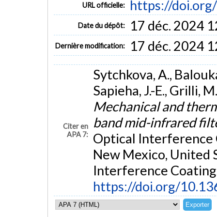
https://doi.or
URL officielle:
17 déc. 2024 1
Date du dépôt:
17 déc. 2024 1
Dernière modification:
Sytchkova, A., Baloukas
Sapieha, J.-E., Grilli, 
Mechanical and therm
band mid-infrared filt
Citer en
APA 7:
Optical Interference
New Mexico, United S
Interference Coating
https://doi.org/10.1