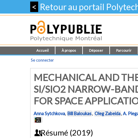
<
Retour au portail Polyte
Accueil
À propos
Déposer
Parcourir
Se connecter
MECHANICAL AND THE
SI/SIO2 NARROW-BAND
FOR SPACE APPLICATI
Anna Sytchkova
,
Bill Baloukas
,
Oleg Zabeida
,
A. Piega
Résumé (2019)