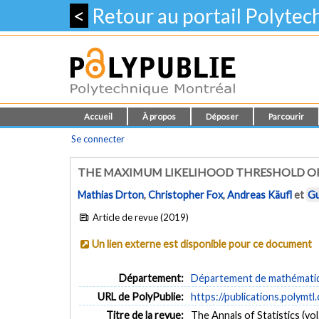
<
Retour au portail Polyte
Accueil
À propos
Déposer
Parcourir
Se connecter
THE MAXIMUM LIKELIHOOD THRESHOLD OF
Mathias Drton
,
Christopher Fox
,
Andreas Käufl
et
Gu
Article de revue (2019)
Un lien externe est disponible pour ce document
Département:
Département de mathématiqu
URL de PolyPublie:
https://publications.polymtl
Titre de la revue:
The Annals of Statistics (vol.