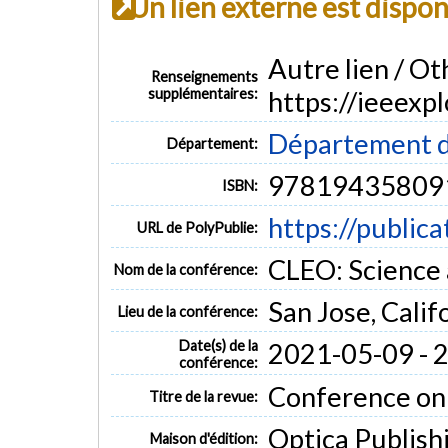
Un lien externe est dispo
Autre lien / Oth
Renseignements
supplémentaires:
https://ieeex
Département d
Département:
97819435809
ISBN:
https://public
URL de PolyPublie:
CLEO: Science 
Nom de la conférence:
San Jose, Calif
Lieu de la conférence:
Date(s) de la
2021-05-09 - 
conférence:
Conference on 
Titre de la revue:
Optica Publish
Maison d'édition: