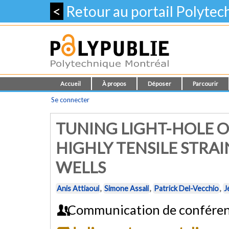
<
Retour au portail Polyte
Accueil
À propos
Déposer
Parcourir
Se connecter
TUNING LIGHT-HOLE O
HIGHLY TENSILE STR
WELLS
Anis Attiaoui
,
Simone Assali
,
Patrick Del-Vecchio
,
J
Communication de conféren