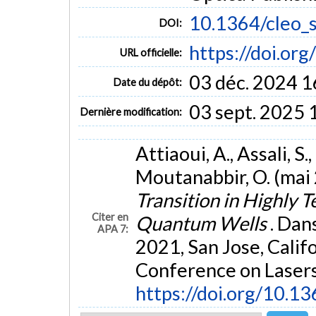
10.1364/cleo_s
DOI:
https://doi.or
URL officielle:
03 déc. 2024 1
Date du dépôt:
03 sept. 2025 
Dernière modification:
Attiaoui, A., Assali, S.,
Moutanabbir, O. (mai
Transition in Highly 
Citer en
Quantum Wells
. Dan
APA 7:
2021, San Jose, Calif
Conference on Lasers 
https://doi.org/10.13