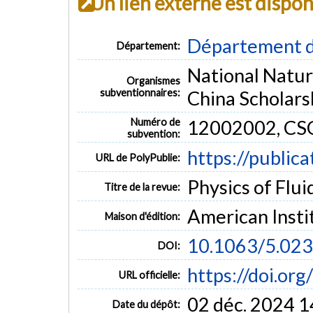
Un lien externe est dispo
Département d
Département:
National Natur
Organismes
subventionnaires:
China Scholars
Numéro de
12002002, C
subvention:
https://public
URL de PolyPublie:
Physics of Fluid
Titre de la revue:
American Insti
Maison d'édition:
10.1063/5.02
DOI:
https://doi.or
URL officielle:
02 déc. 2024 1
Date du dépôt: