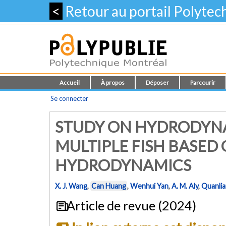
<
Retour au portail Polyte
Accueil
À propos
Déposer
Parcourir
Se connecter
STUDY ON HYDRODYNA
MULTIPLE FISH BASED
HYDRODYNAMICS
X. J. Wang
,
Can Huang
,
Wenhui Yan
,
A. M. Aly
,
Quanli
Article de revue (2024)