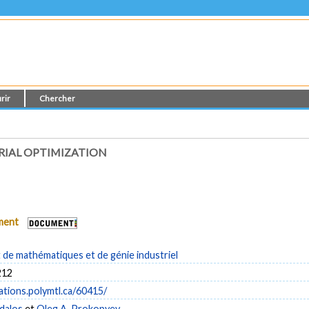
rir
Chercher
IAL OPTIMIZATION
ument
de mathématiques et de génie industriel
212
cations.polymtl.ca/60415/
dalos
et
Oleg A. Prokopyev