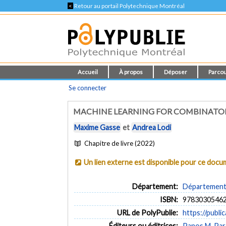
<
Retour au portail Polytechnique Montréal
Accueil
À propos
Déposer
Parcou
Se connecter
MACHINE LEARNING FOR COMBINATOR
Maxime Gasse
et
Andrea Lodi
Chapitre de livre (2022)
Un lien externe est disponible pour ce doc
Département:
Département 
ISBN:
9783030546
URL de PolyPublie:
https://publi
Éditeurs ou éditrices:
Panos M. Par