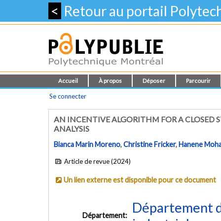
<
Retour au portail Polyte
Accueil
À propos
Déposer
Parcourir
Se connecter
AN INCENTIVE ALGORITHM FOR A CLOSED 
ANALYSIS
Bianca Marin Moreno
,
Christine Fricker
,
Hanene Moh
Article de revue (2024)
Un lien externe est disponible pour ce document
Département d
Département: