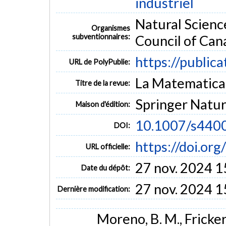
industriel
Natural Scienc
Organismes
subventionnaires:
Council of Can
https://public
URL de PolyPublie:
La Matematica (
Titre de la revue:
Springer Natu
Maison d'édition:
10.1007/s440
DOI:
https://doi.o
URL officielle:
27 nov. 2024 1
Date du dépôt:
27 nov. 2024 1
Dernière modification:
Moreno, B. M., Fricker