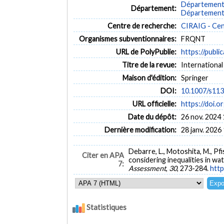
Département 
Département:
Département 
Centre de recherche:
CIRAIG - Cent
Organismes subventionnaires:
FRQNT
URL de PolyPublie:
https://publi
Titre de la revue:
International
Maison d'édition:
Springer
DOI:
10.1007/s11
URL officielle:
https://doi.
Date du dépôt:
26 nov. 2024 
Dernière modification:
28 janv. 2026
Debarre, L., Motoshita, M., Pf
Citer en APA
considering inequalities in wa
7:
Assessment
,
30
, 273-284.
http
Statistiques