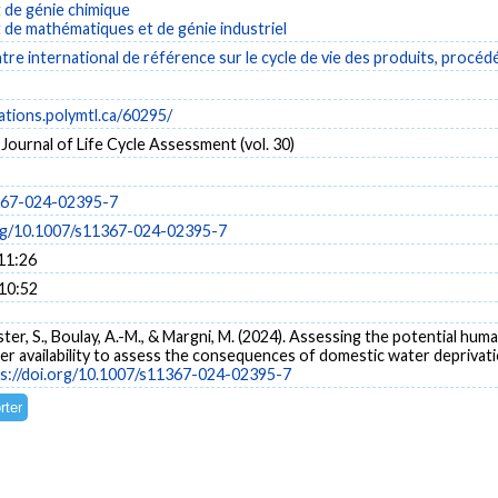
de génie chimique
de mathématiques et de génie industriel
re international de référence sur le cycle de vie des produits, procéd
cations.polymtl.ca/60295/
 Journal of Life Cycle Assessment (vol. 30)
367-024-02395-7
org/10.1007/s11367-024-02395-7
11:26
 10:52
ister, S., Boulay, A.-M., & Margni, M. (2024). Assessing the potential h
ter availability to assess the consequences of domestic water deprivat
s://doi.org/10.1007/s11367-024-02395-7