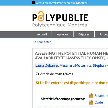
<
Retour au portail Polytechnique Montréal
Accueil
À propos
Déposer
Parcou
Se connecter
ASSESSING THE POTENTIAL HUMAN HE
AVAILABILITY TO ASSESS THE CONSE
Laura Debarre
,
Masaharu Motoshita
,
Stephan P
Article de revue (2024)
Un lien externe est disponible pour ce doc
Ensembl
Matériel d'accompagnement:
Code