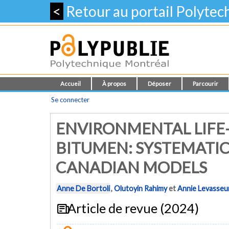
<
Retour au portail Polyte
Accueil
À propos
Déposer
Parcourir
Se connecter
ENVIRONMENTAL LIFE-
BITUMEN: SYSTEMATI
CANADIAN MODELS
Anne De Bortoli
,
Olutoyin Rahimy
et
Annie Levasseu
Article de revue (2024)