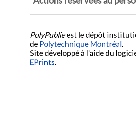
Actions réservées au pers
PolyPublie
est le dépôt institut
de
Polytechnique Montréal
.
Site développé à l'aide du logicie
EPrints
.