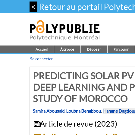
<
Retour au portail Polyte
Accueil
À propos
Déposer
Parcourir
Se connecter
PREDICTING SOLAR PV
DEEP LEARNING AND P
STUDY OF MOROCCO
Samira Abousaid
,
Loubna Benabbou
,
Hanane Dagdou
Article de revue (2023)