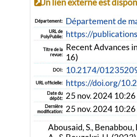
Un lien externe est dispo
Département de mat
Département:
URL de
https://publication
PolyPublie:
Recent Advances in 
Titre de la
revue:
16)
10.2174/0123520
DOI:
https://doi.org/1
URL officielle:
Date du
25 nov. 2024 10:26
dépôt:
Dernière
25 nov. 2024 10:26
modification:
Abousaid, S., Benabbou, L.