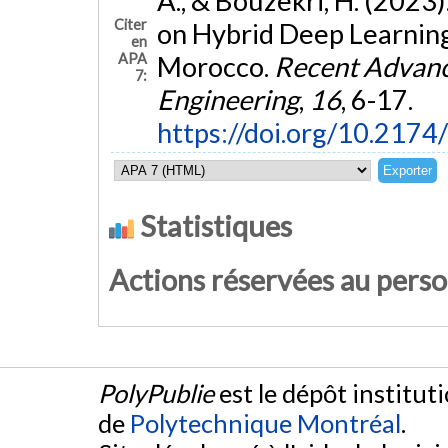
A., & Bouzekri, H. (2023
Citer
on Hybrid Deep Learning
en
APA
Morocco.
Recent Advance
7:
Engineering
,
16
, 6-17.
https://doi.org/10.2
Statistiques
Actions réservées au pers
PolyPublie
est le dépôt institut
de
Polytechnique Montréal
.