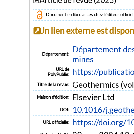
Document en libre accès chez l'éditeur officiel
Un lien externe est dispo
Département des 
Département:
mines
URL de
https://publicat
PolyPublie:
Geothermics (vol
Titre de la revue:
Elsevier Ltd
Maison d'édition:
10.1016/j.geoth
DOI:
https://doi.org/
URL officielle: