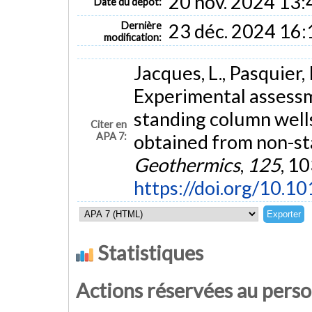
20 nov. 2024 13:
Date du dépôt:
Dernière
23 déc. 2024 16:
modification:
Jacques, L., Pasquier, 
Experimental assessme
standing column wells
Citer en
APA 7:
obtained from non-st
Geothermics
,
125
, 1
https://doi.org/10.1
Statistiques
Actions réservées au pers