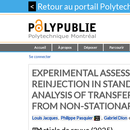
<
Retour au portail Polyte
Accueil
À propos
Déposer
Parcourir
Se connecter
EXPERIMENTAL ASSES
REINJECTION IN STAN
ANALYSIS OF TRANSFE
FROM NON-STATIONA
Louis Jacques
,
Philippe Pasquier
,
Gabriel Dion
Article de revue (2025)