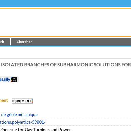
rir
Chercher
ISOLATED BRANCHES OF SUBHARMONIC SOLUTIONS FOR 
atailly
ument
de génie mécanique
cations.polymtl.ca/59801/
ngineering for Gas Turbines and Power