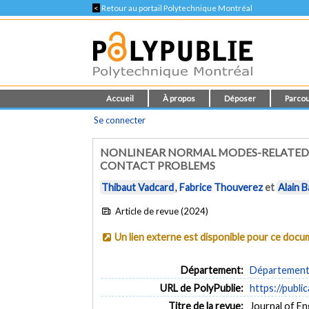
<
Retour au portail Polytechnique Montréal
Accueil
À propos
Déposer
Parcou
Se connecter
NONLINEAR NORMAL MODES-RELATED 
CONTACT PROBLEMS
Thibaut Vadcard
,
Fabrice Thouverez
et
Alain B
Article de revue (2024)
Un lien externe est disponible pour ce doc
Département:
Département 
URL de PolyPublie:
https://publi
Titre de la revue:
Journal of E