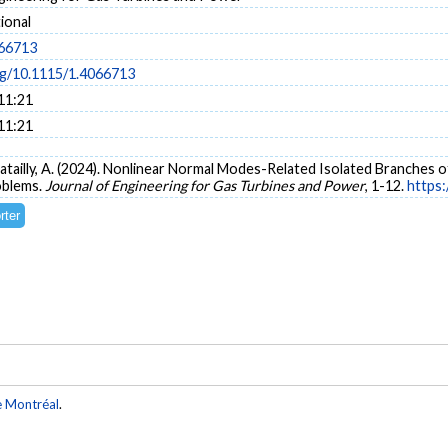
ional
066713
org/10.1115/1.4066713
11:21
11:21
 Batailly, A. (2024). Nonlinear Normal Modes-Related Isolated Branche
oblems.
Journal of Engineering for Gas Turbines and Power
, 1-12.
https:
e Montréal
.