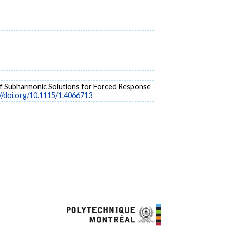
s of Subharmonic Solutions for Forced Response
//doi.org/10.1115/1.4066713