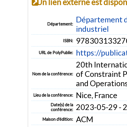
Un lien externe est dispo
Département d
Département:
industriel
97830313327
ISBN:
https://public
URL de PolyPublie:
20th Internati
of Constraint P
Nom de la conférence:
and Operation
Nice, France
Lieu de la conférence:
Date(s) de la
2023-05-29 - 
conférence:
ACM
Maison d'édition: