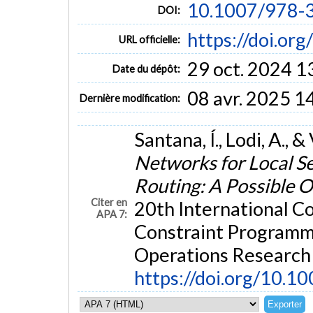
10.1007/978-
DOI:
https://doi.o
URL officielle:
29 oct. 2024 1
Date du dépôt:
08 avr. 2025 1
Dernière modification:
Santana, Í., Lodi, A., &
Networks for Local Se
Routing: A Possible O
Citer en
20th International Co
APA 7:
Constraint Programmin
Operations Research 
https://doi.org/10.