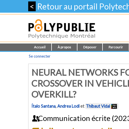
<
Retour au portail Polyte
Accueil
À propos
Déposer
Parcourir
Se connecter
NEURAL NETWORKS FO
CROSSOVER IN VEHICLE
OVERKILL?
Ítalo Santana
,
Andrea Lodi
et
Thibaut Vidal
Communication écrite (202