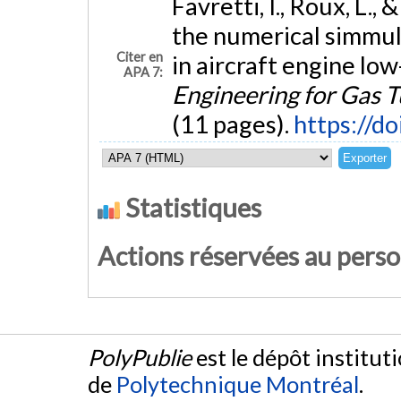
Favretti, I., Roux, L., 
the numerical simmula
Citer en
in aircraft engine lo
APA 7:
Engineering for Gas 
(11 pages).
https://d
Statistiques
Actions réservées au pers
PolyPublie
est le dépôt institut
de
Polytechnique Montréal
.