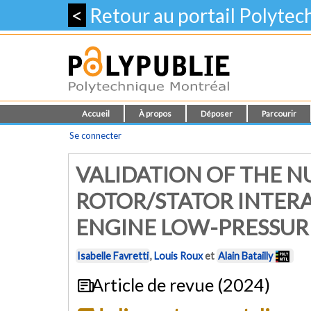
<
Retour au portail Polyte
Accueil
À propos
Déposer
Parcourir
Se connecter
VALIDATION OF THE 
ROTOR/STATOR INTERA
ENGINE LOW-PRESSUR
Isabelle Favretti
,
Louis Roux
et
Alain Batailly
Article de revue (2024)