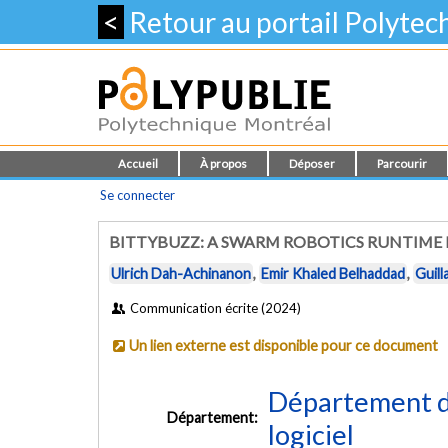
<
Retour au portail Polyte
Accueil
À propos
Déposer
Parcourir
Se connecter
BITTYBUZZ: A SWARM ROBOTICS RUNTIME 
Ulrich Dah-Achinanon
,
Emir Khaled Belhaddad
,
Guill
Communication écrite (2024)
Un lien externe est disponible pour ce document
Département de
Département:
logiciel