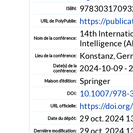
97830317093
ISBN:
https://public
URL de PolyPublie:
14th Internat
Nom de la conférence:
Intelligence (
Konstanz, Ger
Lieu de la conférence:
Date(s) de la
2024-10-09 - 
conférence:
Springer
Maison d'édition:
10.1007/978-
DOI:
https://doi.o
URL officielle:
29 oct. 2024 1
Date du dépôt:
29 oct. 2024 1
Dernière modification: