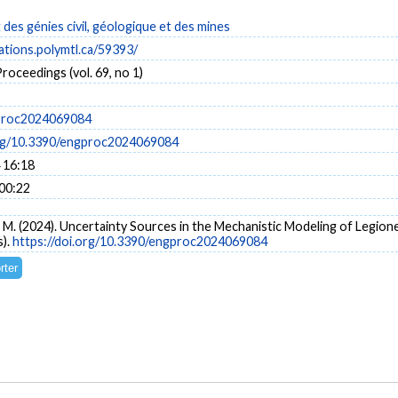
es génies civil, géologique et des mines
cations.polymtl.ca/59393/
roceedings (vol. 69, no 1)
proc2024069084
org/10.3390/engproc2024069084
 16:18
 00:22
t, M. (2024). Uncertainty Sources in the Mechanistic Modeling of Legion
s).
https://doi.org/10.3390/engproc2024069084