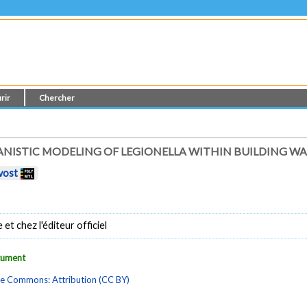
rir
Chercher
NISTIC MODELING OF LEGIONELLA WITHIN BUILDING WA
vost
t chez l'éditeur officiel
ocument
ve Commons: Attribution (CC BY)