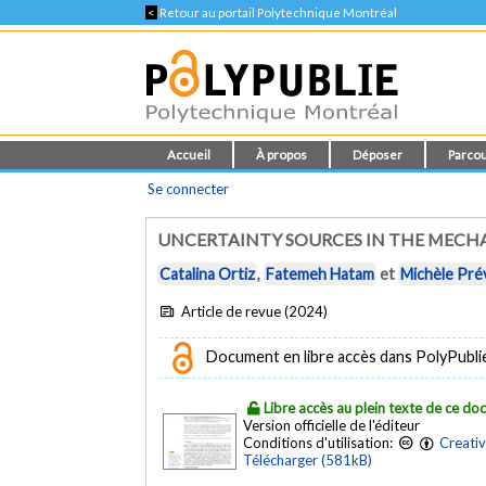
<
Retour au portail Polytechnique Montréal
Accueil
À propos
Déposer
Parcou
Se connecter
UNCERTAINTY SOURCES IN THE MECHA
Catalina Ortiz
,
Fatemeh Hatam
et
Michèle Pré
Article de revue (2024)
Document en libre accès dans PolyPublie e
Libre accès au plein texte de ce d
Version officielle de l'éditeur
Conditions d'utilisation:
Creati
Télécharger (581kB)