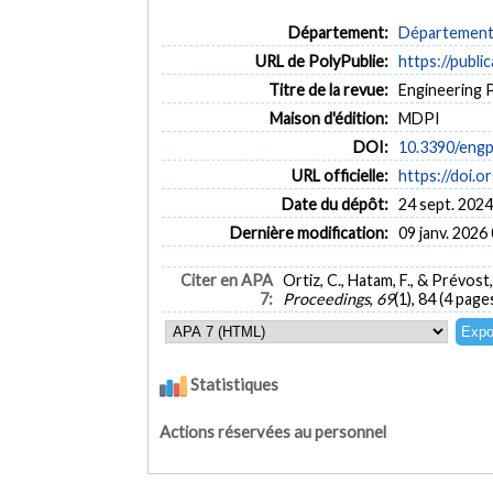
Département:
Département d
URL de PolyPublie:
https://publi
Titre de la revue:
Engineering P
Maison d'édition:
MDPI
DOI:
10.3390/eng
URL officielle:
https://doi.
Date du dépôt:
24 sept. 2024
Dernière modification:
09 janv. 2026
Citer en APA
Ortiz, C., Hatam, F., & Prévos
7:
Proceedings
,
69
(1), 84 (4 page
Statistiques
Actions réservées au personnel