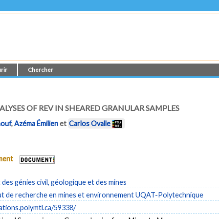
rir
Chercher
YSES OF REV IN SHEARED GRANULAR SAMPLES
nouf
,
Azéma Émilien
et
Carlos Ovalle
ument
es génies civil, géologique et des mines
tut de recherche en mines et environnement UQAT-Polytechnique
cations.polymtl.ca/59338/