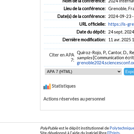
Nom de la conférence:
2024 Interna
Lieu de la conférence:
Grenoble, Fr
Date(s) de la conférence:
2024-09-23 -
URL officielle:
https://is-gr
Date du dépôt:
24 sept. 2024
Dernière modification:
11 avr. 2025 
Quiroz-Rojo, P., Cantor, D., Re
Citer en APA
samples
[Communication écrit
7:
grenoble2024.sciencesconf.o
Statistiques
Actions réservées au personnel
PolyPublie
est le dépôt institutionnel de
Polytechniqu
Site développé à l'aide du logiciel libre
EPrints
.