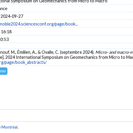
tional Symposium on Geomechanics from Micro to Macro
ance
 2024-09-27
enoble2024.sciencesconf.org/page/book...
 16:18
10:53
nouf, M., Émilien, A., & Ovalle, C. (septembre 2024).
Micro- and macro-me
e]. 2024 International Symposium on Geomechanics from Micro to Mac
rg/page/book_abstracts/
e Montréal
.