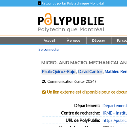
<
Retour au portail Polytechnique Montréal
Accueil
À propos
Déposer
Parcou
Se connecter
MICRO- AND MACRO-MECHANICAL ANAL
Paula Quiroz-Rojo
,
David Cantor
,
Mathieu Re
Communication écrite (2024)
Un lien externe est disponible pour ce doc
Département:
Département d
Centre de recherche:
IRME - Insti
URL de PolyPublie:
https://publi