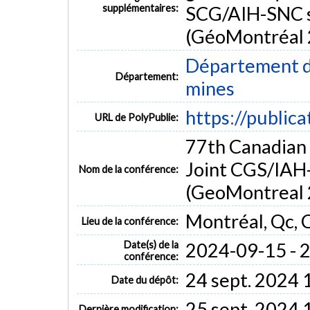
supplémentaires:
SCG/AIH-SNC su
(GéoMontréal 
Département de
Département:
mines
https://public
URL de PolyPublie:
77th Canadian
Joint CGS/IA
Nom de la conférence:
(GeoMontreal 
Montréal, Qc, 
Lieu de la conférence:
Date(s) de la
2024-09-15 - 
conférence:
24 sept. 2024 
Date du dépôt:
25 sept. 2024 
Dernière modification: