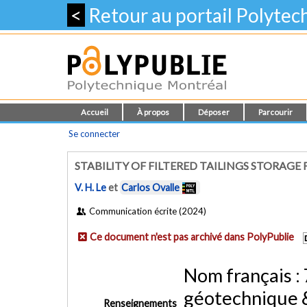
<
Retour au portail Polyte
Accueil
À propos
Déposer
Parcourir
Se connecter
STABILITY OF FILTERED TAILINGS STORAGE F
V. H. Le
et
Carlos Ovalle
Communication écrite (2024)
Ce document n'est pas archivé dans PolyPublie
Nom français :
géotechnique 
Renseignements