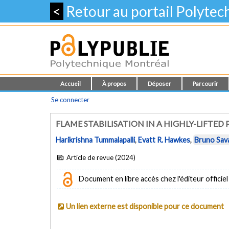
<
Retour au portail Polyte
Accueil
À propos
Déposer
Parcourir
Se connecter
FLAME STABILISATION IN A HIGHLY-LIFTED
Harikrishna Tummalapalli
,
Evatt R. Hawkes
,
Bruno Sav
Article de revue (2024)
Document en libre accès chez l'éditeur officiel
Un lien externe est disponible pour ce document