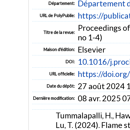
Département d
Département:
https://public
URL de PolyPublie:
Proceedings of 
Titre de la revue:
no 1-4)
Elsevier
Maison d'édition:
10.1016/j.pro
DOI:
https://doi.or
URL officielle:
27 août 2024 
Date du dépôt:
08 avr. 2025 0
Dernière modification:
Tummalapalli, H., Hawke
Lu, T. (2024). Flame st