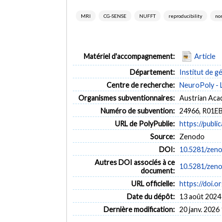
MRI
CG-SENSE
NUFFT
reproducibility
no
Matériel d'accompagnement:
Article
Département:
Institut de g
Centre de recherche:
NeuroPoly - 
Organismes subventionnaires:
Austrian Aca
Numéro de subvention:
24966, R01E
URL de PolyPublie:
https://publi
Source:
Zenodo
DOI:
10.5281/zen
Autres DOI associés à ce
10.5281/zen
document:
URL officielle:
https://doi.
Date du dépôt:
13 août 2024
Dernière modification:
20 janv. 2026