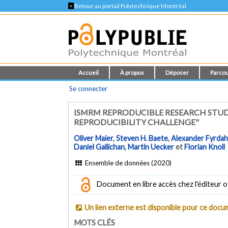
<
Retour au portail Polytechnique Montréal
Accueil
À propos
Déposer
Parcou
Se connecter
ISMRM REPRODUCIBLE RESEARCH STUDY
REPRODUCIBILITY CHALLENGE"
Oliver Maier
,
Steven H. Baete
,
Alexander Fyrdah
Daniel Gallichan
,
Martin Uecker
et
Florian Knoll
Ensemble de données (2020)
Document en libre accès chez l'éditeur of
Un lien externe est disponible pour ce doc
MOTS CLÉS