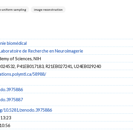
n-uniform sampling
image reconstruction
énie biomédical
Laboratoire de Recherche en Neuroimagerie
demy of Sciences, NIH
B024532, P41EB017183, R21EB027241, U24EB029240
cations.polymtl.ca/58988/
odo.3975886
odo.3975887
org/10.5281/zenodo.3975886
 13:23
 10:56