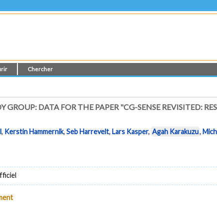
rir
Chercher
 GROUP: DATA FOR THE PAPER "CG-SENSE REVISITED: RE
l
,
Kerstin Hammernik
,
Seb Harrevelt
,
Lars Kasper
,
Agah Karakuzu
,
Mich
ficiel
ument