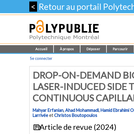
<
Retour au portail Polyte
Accueil
À propos
Déposer
Parcourir
Se connecter
DROP-ON-DEMAND BIO
LASER-INDUCED SIDE
CONTINUOUS CAPILLA
Mahyar Erfanian
,
Ahad Mohammadi
,
Hamid Ebrahimi O
Larrivée
et
Christos Boutopoulos
Article de revue (2024)