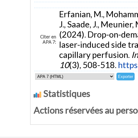
Erfanian, M., Mohammad
J., Saade, J., Meunier,
(2024). Drop-on-dema
Citer en
APA 7:
laser-induced side t
capillary perfusion.
I
10
(3), 508-518.
https
Statistiques
Actions réservées au pers