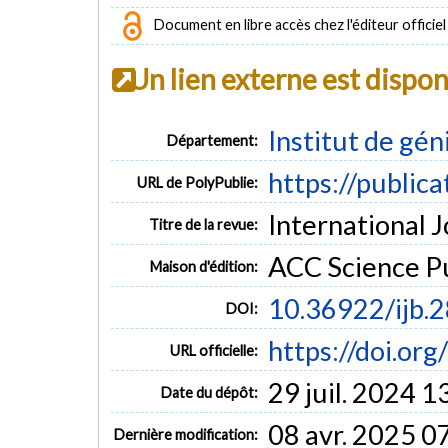
Document en libre accès chez l'éditeur officiel
Un lien externe est dispo
Institut de gén
Département:
https://public
URL de PolyPublie:
International J
Titre de la revue:
ACC Science Pu
Maison d'édition:
10.36922/ijb.
DOI:
https://doi.or
URL officielle:
29 juil. 2024 1
Date du dépôt:
08 avr. 2025 0
Dernière modification: