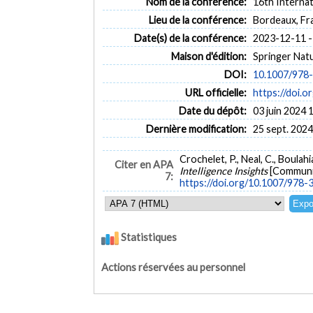
Nom de la conférence:
16th Interna
Lieu de la conférence:
Bordeaux, Fr
Date(s) de la conférence:
2023-12-11 -
Maison d'édition:
Springer Nat
DOI:
10.1007/978
URL officielle:
https://doi.
Date du dépôt:
03 juin 2024 
Dernière modification:
25 sept. 2024
Crochelet, P., Neal, C., Boula
Citer en APA
Intelligence Insights
[Communic
7:
https://doi.org/10.1007/978
Statistiques
Actions réservées au personnel