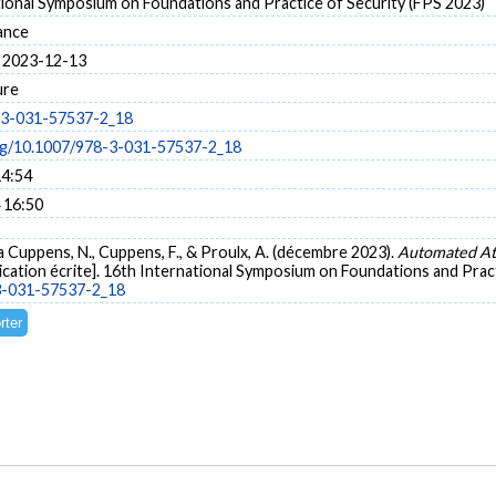
tional Symposium on Foundations and Practice of Security (FPS 2023)
ance
 2023-12-13
ure
-3-031-57537-2_18
org/10.1007/978-3-031-57537-2_18
14:54
 16:50
hia Cuppens, N., Cuppens, F., & Proulx, A. (décembre 2023).
Automated Att
ation écrite]. 16th International Symposium on Foundations and Pract
-3-031-57537-2_18