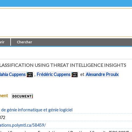
rir
Chercher
SSIFICATION USING THREAT INTELLIGENCE INSIGHTS
lahia Cuppens
,
Frédéric Cuppens
et
Alexandre Proulx
ument
e génie informatique et génie logiciel
372
cations.polymtl.ca/58459/