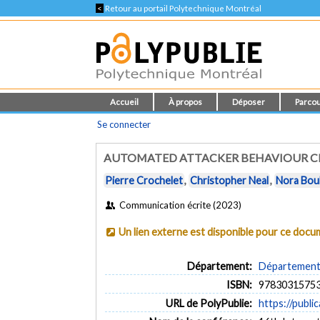
<
Retour au portail Polytechnique Montréal
Accueil
À propos
Déposer
Parcou
Se connecter
AUTOMATED ATTACKER BEHAVIOUR CLA
Pierre Crochelet
,
Christopher Neal
,
Nora Bou
Communication écrite (2023)
Un lien externe est disponible pour ce doc
Département:
Département d
ISBN:
9783031575
URL de PolyPublie:
https://publi