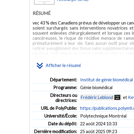
RÉSUMÉ
vec 43 % des Canadiens prévus de développer un cance
soient surchargés sans interventions novatrices et
souvent enlevées chirurgicalement et lorsque ces in
cancéreuses, le risque de récidive menace de rame
prématurément à leur vie. Sans aucun outil pour visu
retirer aveuglément des tissus sains supplémentaires
réséqué, soit laisser le cancer résiduel chez le pat
tumeurs cérébrales, épargner les tissus sains est 
cognitives et motrices du patient. Cependant, cela e
Afficher le résumé
de tumeurs cérébrales. Si les chirurgiens pouvaient 
fraîchement réséqués pendant la chirurgie, cela le
épargnant les tissus sains et donc, d'améliorer le
Département:
Institut de génie biomédical
système d'imagerie Raman à grand champ de vision 
Programme:
Génie biomédical
résiduel pendant la chirurgie. Le premier objectif
d'imagerie Raman pour la caractérisation tissulaire 
Directeurs ou
Frédéric Leblond
et
Ke
conçu pour imager la signature Raman du tissu sur 
directrices:
manière fiable la signature du tissu en moins de
URL de PolyPublie:
https://publications.polymtl
automatique, pourrait être utilisée pour localiser l
système Raman pour créer un prototype clinique porta
Université/École:
Polytechnique Montréal
été monté sur un chariot et équipé d'un bras de 
Date du dépôt:
22 août 2024 10:33
démontré que le système pouvait être déployé en tou
flux de travail d'apprentissage automatique était g
Dernière modification:
25 août 2025 09:23