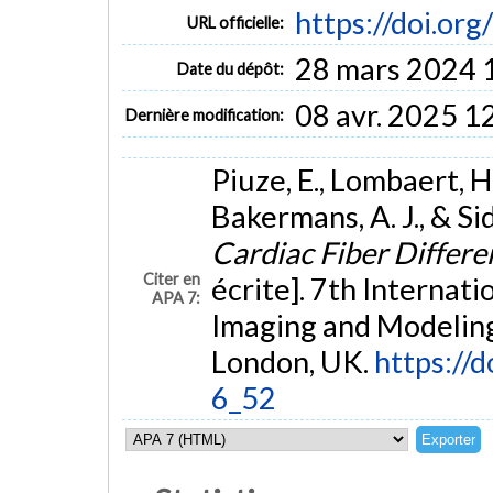
https://doi.o
URL officielle:
28 mars 2024 
Date du dépôt:
08 avr. 2025 1
Dernière modification:
Piuze, E., Lombaert, H., 
Bakermans, A. J., & Sid
Cardiac Fiber Differ
Citer en
écrite]. 7th Internat
APA 7:
Imaging and Modeling
London, UK.
https://
6_52