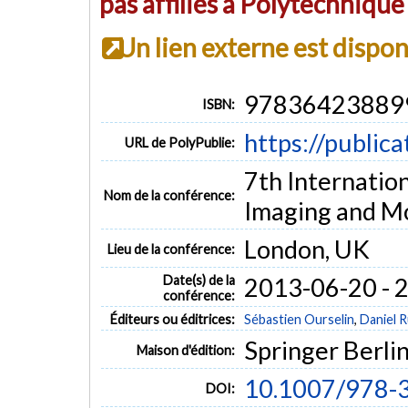
pas affiliés à Polytechniqu
Un lien externe est dispo
97836423889
ISBN:
https://public
URL de PolyPublie:
7th Internatio
Nom de la conférence:
Imaging and Mo
London, UK
Lieu de la conférence:
Date(s) de la
2013-06-20 - 
conférence:
Éditeurs ou éditrices:
Sébastien Ourselin
,
Daniel 
Springer Berli
Maison d'édition:
10.1007/978-
DOI: