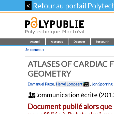
<
Retour au portail Polyte
Accueil
À propos
Déposer
Parcourir
Se connecter
ATLASES OF CARDIAC F
GEOMETRY
Emmanuel Piuze
,
Hervé Lombaert
,
Jon Sporring
,
Communication écrite (201
Document publié alors que l