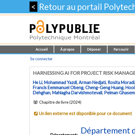
<
Retour au portail Polyte
Accueil
À propos
Déposer
Parcourir
Se connecter
HARNESSING AI FOR PROJECT RISK MANAG
He Li
,
Mohammad Yazdi
,
Arman Nedjati
,
Rosita Moradi
Francis Eemmanuel Obeng
,
Cheng-Geng Huang
,
Hooi
Dehghan
,
Mahlagha Darvishmotevali
,
Peiman Ghasem
Chapitre de livre (2024)
Un lien externe est disponible pour ce document
Département d