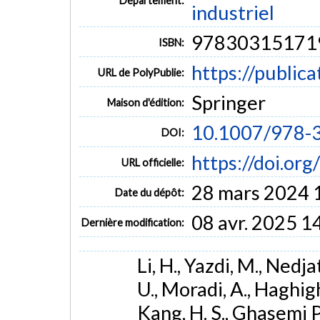
Département:
industriel
97830315171
ISBN:
https://public
URL de PolyPublie:
Springer
Maison d'édition:
10.1007/978-
DOI:
https://doi.o
URL officielle:
28 mars 2024 
Date du dépôt:
08 avr. 2025 1
Dernière modification:
Li, H., Yazdi, M., Nedj
U., Moradi, A., Haghigh
Kang, H. S., Ghasemi Pi