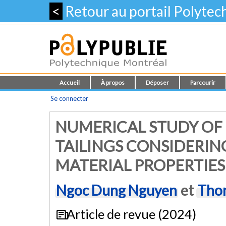
<
Retour au portail Polyte
Accueil
À propos
Déposer
Parcourir
Se connecter
NUMERICAL STUDY OF
TAILINGS CONSIDERI
MATERIAL PROPERTIES
Ngoc Dung Nguyen
et
Tho
Article de revue (2024)