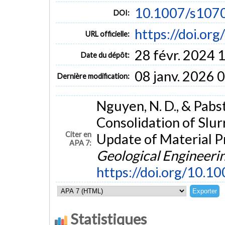
10.1007/s107
DOI:
https://doi.o
URL officielle:
28 févr. 2024 
Date du dépôt:
08 janv. 2026 
Dernière modification:
Nguyen, N. D., & Pabs
Consolidation of Slur
Citer en
Update of Material P
APA 7:
Geological Engineeri
https://doi.org/10.
Statistiques