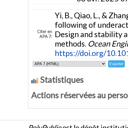
Yi, B., Qiao, L., & Zh
following of underac
Citer en
Design and stability 
APA 7:
methods.
Ocean Engi
https://doi.org/10.1
Statistiques
Actions réservées au pers
PolyPublie
est le dépôt institut