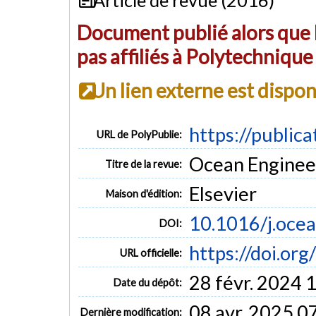
Document publié alors que l
pas affiliés à Polytechniqu
Un lien externe est dispo
https://public
URL de PolyPublie:
Ocean Engineer
Titre de la revue:
Elsevier
Maison d'édition:
10.1016/j.oce
DOI:
https://doi.or
URL officielle:
28 févr. 2024 
Date du dépôt:
08 avr. 2025 0
Dernière modification: