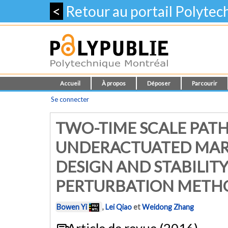
<
Retour au portail Polyte
Accueil
À propos
Déposer
Parcourir
Se connecter
TWO-TIME SCALE PAT
UNDERACTUATED MARI
DESIGN AND STABILITY
PERTURBATION METH
Bowen Yi
,
Lei Qiao
et
Weidong Zhang
Article de revue (2016)