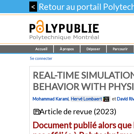
<
Retour au portail Polyte
Accueil
À propos
Déposer
Parcourir
Se connecter
REAL-TIME SIMULATION
BEHAVIOR WITH PHYS
Mohammad Karami
,
Hervé Lombaert
et
David Ri
Article de revue (2023)
Document publié alors que l