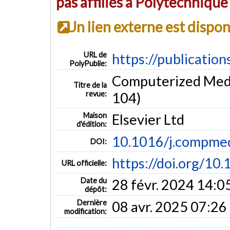
pas affiliés à Polytechniqu
Un lien externe est dispo
URL de
https://publicatio
PolyPublie:
Computerized Medic
Titre de la
revue:
104)
Maison
Elsevier Ltd
d'édition:
10.1016/j.compme
DOI:
https://doi.org/1
URL officielle:
Date du
28 févr. 2024 14:0
dépôt:
Dernière
08 avr. 2025 07:26
modification: