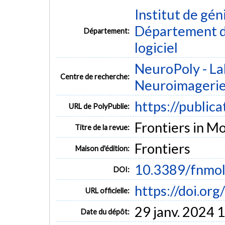
Institut de gén
Département de
Département:
logiciel
NeuroPoly - La
Centre de recherche:
Neuroimageri
https://public
URL de PolyPublie:
Frontiers in Mo
Titre de la revue:
Frontiers
Maison d'édition:
10.3389/fnmo
DOI:
https://doi.o
URL officielle:
29 janv. 2024 
Date du dépôt: