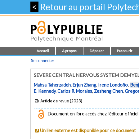
<
Retour au portail Polyte
Accueil
À propos
Déposer
Parcourir
Se connecter
SEVERE CENTRAL NERVOUS SYSTEM DEMYELI
Mahsa Taherzadeh
,
Erjun Zhang
,
Irene Londoño
,
Ben
E. Kennedy
,
Carlos R. Morales
,
Zesheng Chen
,
Gregor
Article de revue (2023)
Document en libre accès chez l'éditeur officiel
Un lien externe est disponible pour ce document